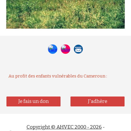
Au profit des enfants vulnérables du Cameroun :
Je fais un don
J'adhère
Copyright © AHVEC 2000 - 202
6
-